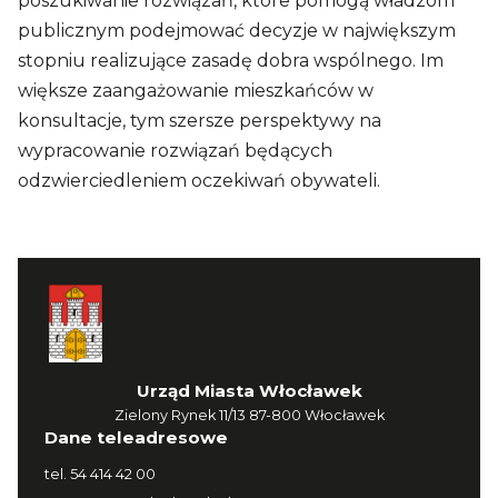
poszukiwanie rozwiązań, które pomogą władzom
publicznym podejmować decyzje w największym
stopniu realizujące zasadę dobra wspólnego. Im
większe zaangażowanie mieszkańców w
konsultacje, tym szersze perspektywy na
wypracowanie rozwiązań będących
odzwierciedleniem oczekiwań obywateli.
Urząd Miasta Włocławek
Zielony Rynek 11/13 87-800 Włocławek
Dane teleadresowe
tel.
54 414 42 00