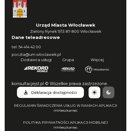
Urząd Miasta Włocławek
Zielony Rynek 11/13 87-800 Włocławek
Dane teleadresowe
tel.
54 414 42 00
poczta@um.wloclawek.pl
Dostawca usługi
Grupa
Więcej
konsultacjejst.pl © Wszelkie prawa zastrzeżone.
Deklaracja dostępności
REGULAMIN ŚWIADCZENIA USŁUG W RAMACH APLIKACJI
mMieszkaniec
POLITYKA PRYWATNOŚCI APLIKACJI MOBILNEJ
mMieszkaniec