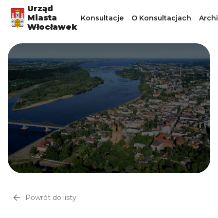
Urząd
Miasta
Konsultacje
O Konsultacjach
Arch
Włocławek
Powrót do listy